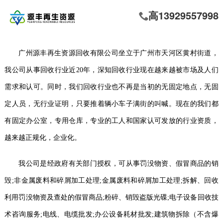
高13929557998
广州源丰再生资源回收有限公司
坐立于广州市天河区黄村街道，
我公司从事回收行业近
20年，深知回收行业现在越来越被市场及人们
需求和认可。同时，我们回收行业也不再是当初的无固定地点，无固
定人员，无行业证明，只要推着辆小车子满街的叫喊。现在的我们都
有固定办公室，专用仓库，专业的工人和国家认可发放的行业资质，
越来越正规化，企业化。
我公司是
经政府有关部门授权，
可
从事罚没物资、假冒商品的销
毁
;非金属废料和碎屑加工处理;金属废料和碎屑加工处理;拆解、回收
利用罚没物资及查处的假冒商品;粉碎、销毁盗版光碟;电子设备回收技
术咨询服务;电线、电缆批发;办公设备耗材批发;建筑物拆除（不含爆