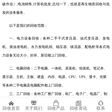
破作业）;电池销售;计算机批发;
总结一下，也就是再生物质回收与批
发的业务服务。
以下是我们的回收范围：
一
、电力设备
回收
：各种二手
干式变压器、油式变压器、
发电
机、柴油发电机、水力发电机组、稳压器、镇流器、配电柜等各式电
力设备无论大小、好坏、新旧都上门回收。
二
、电脑
回收
：二手电脑、一体机、原装机、组装机、笔记本、
显示器、主机、主板、硬盘、内存、电源、
CPU、UPS、显卡、光驱
等各种二手电脑及电脑配件都上门回收。
三
、
工
厂回收：各种
工厂
整厂
回收，
鞋厂、电子厂、电器厂、制
药厂、制衣厂、玩具厂、五金厂、电池厂、食品厂、印刷厂、电镀
回收首页
关于我们
回收产品
回收资讯
联系
厂、陶瓷厂、水泥厂、发电厂、化工厂、造纸厂等各种工厂二手设